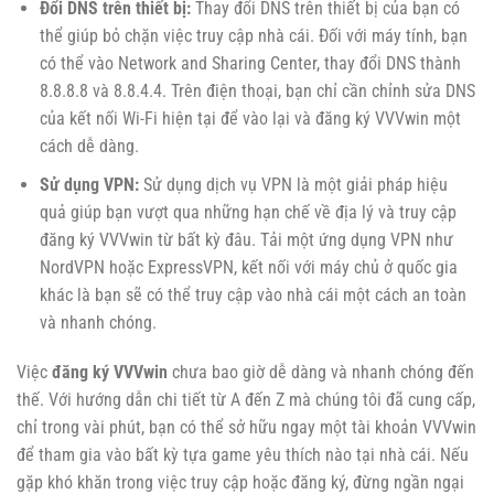
Đổi DNS trên thiết bị:
Thay đổi DNS trên thiết bị của bạn có
thể giúp bỏ chặn việc truy cập nhà cái. Đối với máy tính, bạn
có thể vào Network and Sharing Center, thay đổi DNS thành
8.8.8.8 và 8.8.4.4. Trên điện thoại, bạn chỉ cần chỉnh sửa DNS
của kết nối Wi-Fi hiện tại để vào lại và đăng ký VVVwin một
cách dễ dàng.
Sử dụng VPN:
Sử dụng dịch vụ VPN là một giải pháp hiệu
quả giúp bạn vượt qua những hạn chế về địa lý và truy cập
đăng ký VVVwin từ bất kỳ đâu. Tải một ứng dụng VPN như
NordVPN hoặc ExpressVPN, kết nối với máy chủ ở quốc gia
khác là bạn sẽ có thể truy cập vào nhà cái một cách an toàn
và nhanh chóng.
Việc
đăng ký VVVwin
chưa bao giờ dễ dàng và nhanh chóng đến
thế. Với hướng dẫn chi tiết từ A đến Z mà chúng tôi đã cung cấp,
chỉ trong vài phút, bạn có thể sở hữu ngay một tài khoản VVVwin
để tham gia vào bất kỳ tựa game yêu thích nào tại nhà cái. Nếu
gặp khó khăn trong việc truy cập hoặc đăng ký, đừng ngần ngại