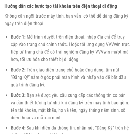
Hướng dẫn các bước tạo tài khoản trên điện thoại di động
Không cần ngồi trước máy tính, bạn vẫn có thể dễ dàng đăng ký
ngay trên điện thoại:
Bước 1:
Mở trình duyệt trên điện thoại, nhập địa chỉ để truy
cập vào trang chủ chính thức. Hoặc tải ứng dụng VVVwin trực
tiếp từ trang chủ để có trải nghiệm đăng ký VVVwin mượt mà
hơn, tối ưu hóa cho thiết bị di động.
Bước 2:
Trên giao diện trang chủ hoặc ứng dụng, tìm nút
“Đăng Ký” nằm ở góc phải màn hình và nhấp vào để bắt đầu
quá trình đăng ký.
Bước 3:
Bạn sẽ được yêu cầu cung cấp các thông tin cơ bản
và cần thiết tương tự như khi đăng ký trên máy tính bao gồm:
tên tài khoản, mật khẩu, họ và tên, ngày tháng năm sinh, số
điện thoại và mã xác minh.
Bước 4:
Sau khi điền đủ thông tin, nhấn nút “Đăng Ký” trên hệ