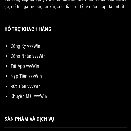
gà, nổ hũ, game bài, tài xỉu, xóc đĩa… và tỷ lệ cược hấp dẫn nhất.
HỖ TRỢ KHÁCH HÀNG
Đăng Ký vvvWin
Đăng Nhập vvvWin
Tải App vvvWin
Nạp Tiền vvvWin
Rút Tiền vvvWin
Khuyến Mãi vvvWin
SẢN PHẨM VÀ DỊCH VỤ