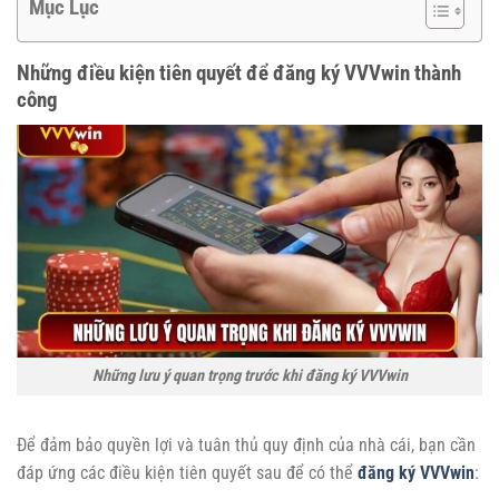
Mục Lục
Những điều kiện tiên quyết để đăng ký VVVwin thành
công
Những lưu ý quan trọng trước khi đăng ký VVVwin
Để đảm bảo quyền lợi và tuân thủ quy định của nhà cái, bạn cần
đáp ứng các điều kiện tiên quyết sau để có thể
đăng ký VVVwin
: