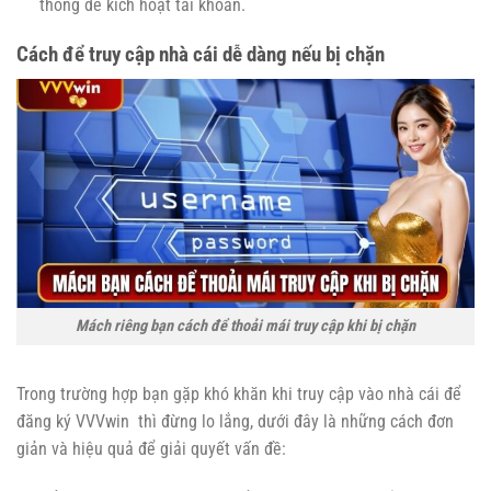
thống để kích hoạt tài khoản.
Cách để truy cập nhà cái dễ dàng nếu bị chặn
Mách riêng bạn cách để thoải mái truy cập khi bị chặn
Trong trường hợp bạn gặp khó khăn khi truy cập vào nhà cái để
đăng ký VVVwin thì đừng lo lắng, dưới đây là những cách đơn
giản và hiệu quả để giải quyết vấn đề: