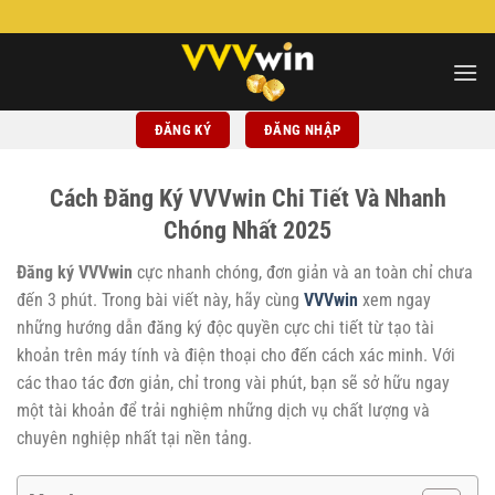
Chuyển
đến
nội
dung
ĐĂNG KÝ
ĐĂNG NHẬP
Cách Đăng Ký VVVwin Chi Tiết Và Nhanh
Chóng Nhất 2025
Đăng ký VVVwin
cực nhanh chóng, đơn giản và an toàn chỉ chưa
đến 3 phút. Trong bài viết này, hãy cùng
VVVwin
xem ngay
những hướng dẫn đăng ký độc quyền cực chi tiết từ tạo tài
khoản trên máy tính và điện thoại cho đến cách xác minh. Với
các thao tác đơn giản, chỉ trong vài phút, bạn sẽ sở hữu ngay
một tài khoản để trải nghiệm những dịch vụ chất lượng và
chuyên nghiệp nhất tại nền tảng.