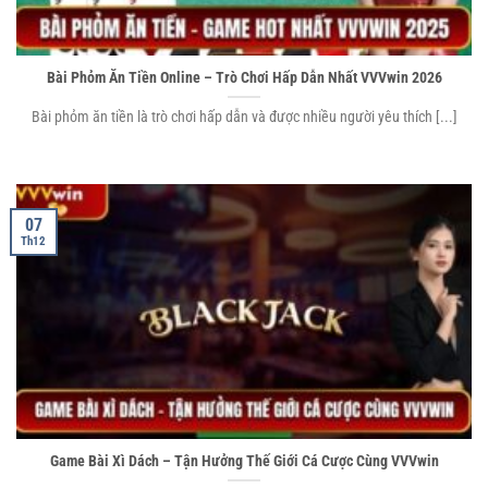
Bài Phỏm Ăn Tiền Online – Trò Chơi Hấp Dẫn Nhất VVVwin 2026
Bài phỏm ăn tiền là trò chơi hấp dẫn và được nhiều người yêu thích [...]
07
Th12
Game Bài Xì Dách – Tận Hưởng Thế Giới Cá Cược Cùng VVVwin