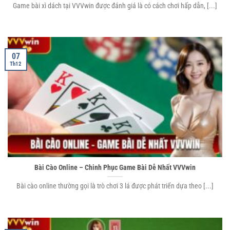
Game bài xì dách tại VVVwin được đánh giá là có cách chơi hấp dẫn, [...]
07
Th12
Bài Cào Online – Chinh Phục Game Bài Dễ Nhất VVVwin
Bài cào online thường gọi là trò chơi 3 lá được phát triển dựa theo [...]