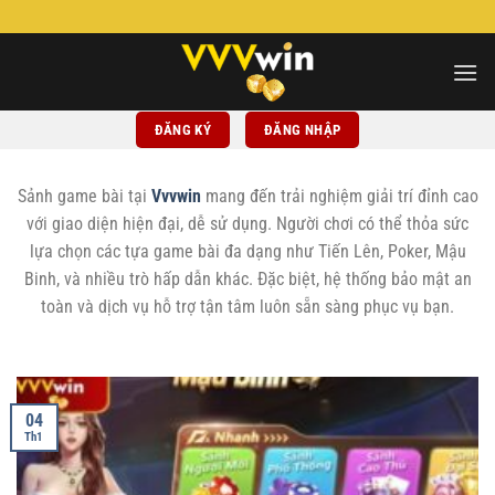
Chuyển
đến
nội
dung
ĐĂNG KÝ
ĐĂNG NHẬP
Sảnh game bài tại
Vvvwin
mang đến trải nghiệm giải trí đỉnh cao
với giao diện hiện đại, dễ sử dụng. Người chơi có thể thỏa sức
lựa chọn các tựa game bài đa dạng như Tiến Lên, Poker, Mậu
Binh, và nhiều trò hấp dẫn khác. Đặc biệt, hệ thống bảo mật an
toàn và dịch vụ hỗ trợ tận tâm luôn sẵn sàng phục vụ bạn.
04
Th1