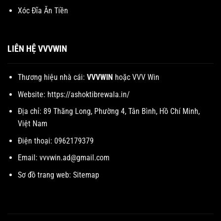
Xóc Đĩa Ăn Tiền
LIÊN HỆ VVVWIN
Thương hiệu nhà cái:
VVVWIN
hoặc VVV Win
Website:
https://ashoktibrewala.in/
Địa chỉ:
89 Thăng Long, Phường 4, Tân Bình, Hồ Chí Minh,
Việt Nam
Điện thoại: 0962179379
Email:
vvvwin.ad@gmail.com
Sơ đồ trang web:
Sitemap