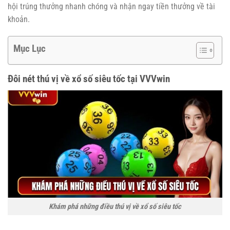
hội trúng thưởng nhanh chóng và nhận ngay tiền thưởng về tài
khoản.
Mục Lục
Đôi nét thú vị về xổ số siêu tốc tại VVVwin
Khám phá những điều thú vị về xổ số siêu tốc