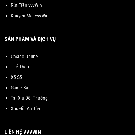
Rút Tiền vvvWin
Khuyến Mãi vvvWin
SẢN PHẨM VÀ DỊCH VỤ
Casino Online
Thể Thao
Xổ Số
Game Bài
Tài Xỉu Đổi Thưởng
Xóc Đĩa Ăn Tiền
LIÊN HỆ VVVWIN